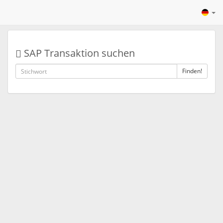
SAP Transaktion suchen
Finden!