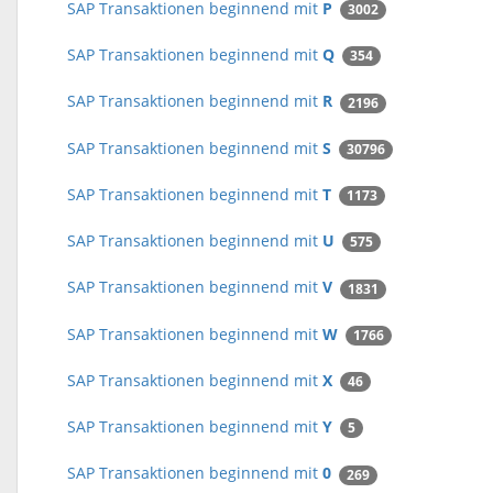
SAP Transaktionen beginnend mit
P
3002
SAP Transaktionen beginnend mit
Q
354
SAP Transaktionen beginnend mit
R
2196
SAP Transaktionen beginnend mit
S
30796
SAP Transaktionen beginnend mit
T
1173
SAP Transaktionen beginnend mit
U
575
SAP Transaktionen beginnend mit
V
1831
SAP Transaktionen beginnend mit
W
1766
SAP Transaktionen beginnend mit
X
46
SAP Transaktionen beginnend mit
Y
5
SAP Transaktionen beginnend mit
0
269