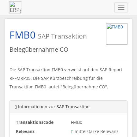
Navigat
ein-/au
FMB0
SAP Transaktion
Belegübernahme CO
Die SAP Transaktion FMB0 verweist auf den SAP Report
RFFMRP05. Die SAP Kurzbeschreibung für die
Transaktion FMB0 lautet "Belegübernahme CO".
Informationen zur SAP Transaktion
Transaktionscode
FMB0
Relevanz
mittelstarke Relevanz