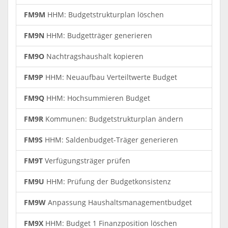
FM9M
HHM: Budgetstrukturplan löschen
FM9N
HHM: Budgetträger generieren
FM9O
Nachtragshaushalt kopieren
FM9P
HHM: Neuaufbau Verteiltwerte Budget
FM9Q
HHM: Hochsummieren Budget
FM9R
Kommunen: Budgetstrukturplan ändern
FM9S
HHM: Saldenbudget-Träger generieren
FM9T
Verfügungsträger prüfen
FM9U
HHM: Prüfung der Budgetkonsistenz
FM9W
Anpassung Haushaltsmanagementbudget
FM9X
HHM: Budget 1 Finanzposition löschen