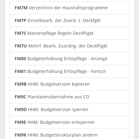
FM7M
Verzeichnis der Haushaltsprogramme
FM7P
Einzelbearb. der Zuord. z. Deckfgkt
FM7S
Massenpflege Regeln Deckfhgkt.
FM7U
Mehrf. Bearb. Zuordng. der Deckfhgkt
FM80
Budgeterhöhung Erlöspflege - Anzeige
FM81
Budgeterhöhung Erlöspflege - Fortsch
FM9B
HHM: Budgetversion kopieren
FM9C
Plandatenübernahme aus CO
FM9D
HHM: Budgetversion sperren
FM9E
HHM: Budgetversion entsperren
FM9K
HHM: Budgetstrukturplan ändern