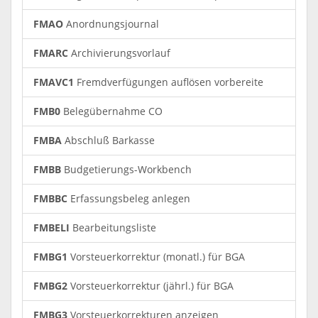
FMAO
Anordnungsjournal
FMARC
Archivierungsvorlauf
FMAVC1
Fremdverfügungen auflösen vorbereite
FMB0
Belegübernahme CO
FMBA
Abschluß Barkasse
FMBB
Budgetierungs-Workbench
FMBBC
Erfassungsbeleg anlegen
FMBELI
Bearbeitungsliste
FMBG1
Vorsteuerkorrektur (monatl.) für BGA
FMBG2
Vorsteuerkorrektur (jährl.) für BGA
FMBG3
Vorsteuerkorrekturen anzeigen