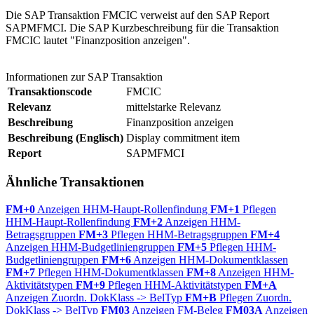
Die SAP Transaktion FMCIC verweist auf den SAP Report
SAPMFMCI. Die SAP Kurzbeschreibung für die Transaktion
FMCIC lautet "Finanzposition anzeigen".
Informationen zur SAP Transaktion
Transaktionscode
FMCIC
Relevanz
mittelstarke Relevanz
Beschreibung
Finanzposition anzeigen
Beschreibung (Englisch)
Display commitment item
Report
SAPMFMCI
Ähnliche Transaktionen
FM+0
Anzeigen HHM-Haupt-Rollenfindung
FM+1
Pflegen
HHM-Haupt-Rollenfindung
FM+2
Anzeigen HHM-
Betragsgruppen
FM+3
Pflegen HHM-Betragsgruppen
FM+4
Anzeigen HHM-Budgetliniengruppen
FM+5
Pflegen HHM-
Budgetliniengruppen
FM+6
Anzeigen HHM-Dokumentklassen
FM+7
Pflegen HHM-Dokumentklassen
FM+8
Anzeigen HHM-
Aktivitätstypen
FM+9
Pflegen HHM-Aktivitätstypen
FM+A
Anzeigen Zuordn. DokKlass -> BelTyp
FM+B
Pflegen Zuordn.
DokKlass -> BelTyp
FM03
Anzeigen FM-Beleg
FM03A
Anzeigen