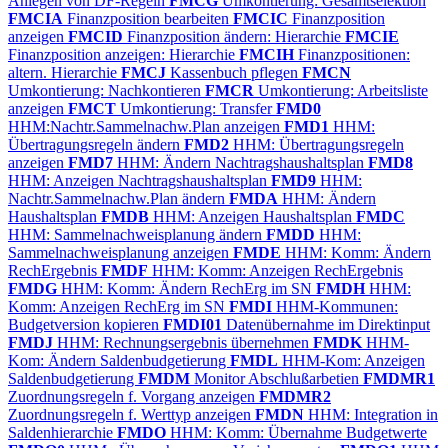
Anlegen von DF-Regeln
FMCG
Umkontierung: Gesamtselektion
FMCIA
Finanzposition bearbeiten
FMCIC
Finanzposition
anzeigen
FMCID
Finanzposition ändern: Hierarchie
FMCIE
Finanzposition anzeigen: Hierarchie
FMCIH
Finanzpositionen:
altern. Hierarchie
FMCJ
Kassenbuch pflegen
FMCN
Umkontierung: Nachkontieren
FMCR
Umkontierung: Arbeitsliste
anzeigen
FMCT
Umkontierung: Transfer
FMD0
HHM:Nachtr.Sammelnachw.Plan anzeigen
FMD1
HHM:
Übertragungsregeln ändern
FMD2
HHM: Übertragungsregeln
anzeigen
FMD7
HHM: Ändern Nachtragshaushaltsplan
FMD8
HHM: Anzeigen Nachtragshaushaltsplan
FMD9
HHM:
Nachtr.Sammelnachw.Plan ändern
FMDA
HHM: Ändern
Haushaltsplan
FMDB
HHM: Anzeigen Haushaltsplan
FMDC
HHM: Sammelnachweisplanung ändern
FMDD
HHM:
Sammelnachweisplanung anzeigen
FMDE
HHM: Komm: Ändern
RechErgebnis
FMDF
HHM: Komm: Anzeigen RechErgebnis
FMDG
HHM: Komm: Ändern RechErg im SN
FMDH
HHM:
Komm: Anzeigen RechErg im SN
FMDI
HHM-Kommunen:
Budgetversion kopieren
FMDI01
Datenübernahme im Direktinput
FMDJ
HHM: Rechnungsergebnis übernehmen
FMDK
HHM-
Kom: Ändern Saldenbudgetierung
FMDL
HHM-Kom: Anzeigen
Saldenbudgetierung
FMDM
Monitor Abschlußarbetien
FMDMR1
Zuordnungsregeln f. Vorgang anzeigen
FMDMR2
Zuordnungsregeln f. Werttyp anzeigen
FMDN
HHM: Integration in
Saldenhierarchie
FMDO
HHM: Komm: Übernahme Budgetwerte