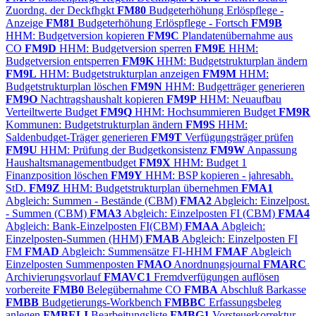
Zuordng. der Deckfhgkt
FM80
Budgeterhöhung Erlöspflege -
Anzeige
FM81
Budgeterhöhung Erlöspflege - Fortsch
FM9B
HHM: Budgetversion kopieren
FM9C
Plandatenübernahme aus
CO
FM9D
HHM: Budgetversion sperren
FM9E
HHM:
Budgetversion entsperren
FM9K
HHM: Budgetstrukturplan ändern
FM9L
HHM: Budgetstrukturplan anzeigen
FM9M
HHM:
Budgetstrukturplan löschen
FM9N
HHM: Budgetträger generieren
FM9O
Nachtragshaushalt kopieren
FM9P
HHM: Neuaufbau
Verteiltwerte Budget
FM9Q
HHM: Hochsummieren Budget
FM9R
Kommunen: Budgetstrukturplan ändern
FM9S
HHM:
Saldenbudget-Träger generieren
FM9T
Verfügungsträger prüfen
FM9U
HHM: Prüfung der Budgetkonsistenz
FM9W
Anpassung
Haushaltsmanagementbudget
FM9X
HHM: Budget 1
Finanzposition löschen
FM9Y
HHM: BSP kopieren - jahresabh.
StD.
FM9Z
HHM: Budgetstrukturplan übernehmen
FMA1
Abgleich: Summen - Bestände (CBM)
FMA2
Abgleich: Einzelpost.
- Summen (CBM)
FMA3
Abgleich: Einzelposten FI (CBM)
FMA4
Abgleich: Bank-Einzelposten FI(CBM)
FMAA
Abgleich:
Einzelposten-Summen (HHM)
FMAB
Abgleich: Einzelposten FI
FM
FMAD
Abgleich: Summensätze FI-HHM
FMAF
Abgleich
Einzelposten Summenposten
FMAO
Anordnungsjournal
FMARC
Archivierungsvorlauf
FMAVC1
Fremdverfügungen auflösen
vorbereite
FMB0
Belegübernahme CO
FMBA
Abschluß Barkasse
FMBB
Budgetierungs-Workbench
FMBBC
Erfassungsbeleg
anlegen
FMBELI
Bearbeitungsliste
FMBG1
Vorsteuerkorrektur