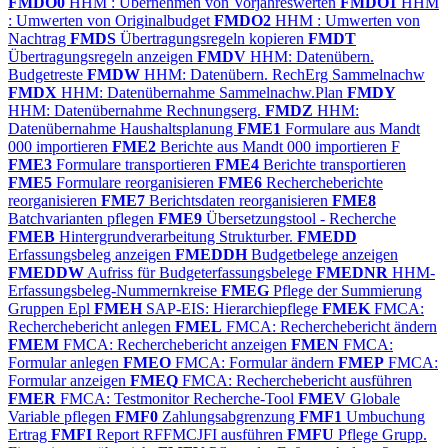
FMDO0
HHM : Übernehmen von Vorjahreswerten
FMDO1
HHM
: Umwerten von Originalbudget
FMDO2
HHM : Umwerten von
Nachtrag
FMDS
Übertragungsregeln kopieren
FMDT
Übertragungsregeln anzeigen
FMDV
HHM: Datenübern.
Budgetreste
FMDW
HHM: Datenübern. RechErg Sammelnachw
FMDX
HHM: Datenübernahme Sammelnachw.Plan
FMDY
HHM: Datenübernahme Rechnungserg.
FMDZ
HHM:
Datenübernahme Haushaltsplanung
FME1
Formulare aus Mandt
000 importieren
FME2
Berichte aus Mandt 000 importieren F
FME3
Formulare transportieren
FME4
Berichte transportieren
FME5
Formulare reorganisieren
FME6
Rechercheberichte
reorganisieren
FME7
Berichtsdaten reorganisieren
FME8
Batchvarianten pflegen
FME9
Übersetzungstool - Recherche
FMEB
Hintergrundverarbeitung Strukturber.
FMEDD
Erfassungsbeleg anzeigen
FMEDDH
Budgetbelege anzeigen
FMEDDW
Aufriss für Budgeterfassungsbelege
FMEDNR
HHM-
Erfassungsbeleg-Nummernkreise
FMEG
Pflege der Summierung
Gruppen Epl
FMEH
SAP-EIS: Hierarchiepflege
FMEK
FMCA:
Recherchebericht anlegen
FMEL
FMCA: Recherchebericht ändern
FMEM
FMCA: Recherchebericht anzeigen
FMEN
FMCA:
Formular anlegen
FMEO
FMCA: Formular ändern
FMEP
FMCA:
Formular anzeigen
FMEQ
FMCA: Recherchebericht ausführen
FMER
FMCA: Testmonitor Recherche-Tool
FMEV
Globale
Variable pflegen
FMF0
Zahlungsabgrenzung
FMF1
Umbuchung
Ertrag
FMFI
Report RFFMCJFI ausführen
FMFU
Pflege Grupp.