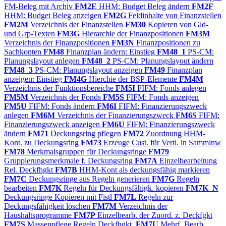
FM-Beleg mit Archiv
FM2E
HHM: Budget Beleg ändern
FM2F
HHM: Budget Beleg anzeigen
FM2G
Feldinhalte von Finanzstellen
FM2M
Verzeichnis der Finanzstellen
FM30
Kopieren von Gld-
und Grp-Texten
FM3G
Hierarchie der Finanzpositionen
FM3M
Verzeichnis der Finanzpositionen
FM3N
Finanzpositionen zu
Sachkonten
FM48
Finanzplan ändern: Einstieg
FM48_1
PS-CM:
Planungslayout anlegen
FM48_2
PS-CM: Planungslayout ändern
FM48_3
PS-CM: Planungslayout anzeigen
FM49
Finanzplan
anzeigen: Einstieg
FM4G
Hierchie der BSP-Elemente
FM4M
Verzeichnis der Funktionsbereiche
FM5I
FIFM: Fonds anlegen
FM5M
Verzeichnis der Fonds
FM5S
FIFM: Fonds anzeigen
FM5U
FIFM: Fonds ändern
FM6I
FIFM: Finanzierungszweck
anlegen
FM6M
Verzeichnis der Finanzierungszweck
FM6S
FIFM:
Finanzierungszweck anzeigen
FM6U
FIFM: Finanzierungszweck
ändern
FM71
Deckungsring pflegen
FM72
Zuordnung HHM-
Kont. zu Deckungsring
FM73
Erzeuge Cust. für Vertl. in Sammlnw
FM78
Merkmalsgruppen für Deckungsringe
FM79
Gruppierungsmerkmale f. Deckungsring
FM7A
Einzelbearbeitung
Rel. Deckfhgkt
FM7B
HHM-Kont als deckungsfähig markieren
FM7C
Deckungsringe aus Regeln generieren
FM7G
Regeln
bearbeiten
FM7K
Regeln für Deckungsfähigk. kopieren
FM7K_N
Deckungsringe Kopieren mit Fistl
FM7L
Regeln zur
Deckungsfähigkeit löschen
FM7M
Verzeichnis der
Haushaltsprogramme
FM7P
Einzelbearb. der Zuord. z. Deckfgkt
FM7S
Massenpflege Regeln Deckfhgkt.
FM7U
Mehrf. Bearb.