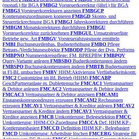
(monatl.) für BGA
FMBG2
Vorsteuerkorrektur (jährl.) für BGA
FMBG3
Vorsteuerkorrekturen anzeigen
FMBGCP
Kontierungszuordnungen kopieren
FMBGD
Skonto- und
Steuerrückrechnung BGA
FMBGJ
Jahreskorrekturen durchführen
FMBGM
Monatskorrekturen durchführen
FMBGU
Vorsteuerkorrektur zurücknehmen
FMBGUL
Umsatzsteuerliste
Betriebe gew. Art
FMBGV
Vorsteuerabzugsquote ermitteln
FMBI
Buchungszeilenbas. Budgeterhöhung
FMBO
Pflege
Betrags-/Verdichtungsobjekte
FMBODP
Pflege der Dyn. Performs
FMBPNO
Nummernkreispflege: FM_BPREPBW
FMBPQV
Query-Variante anlegen
FMBSBO
Budgetkontierungen ändern
FMBSPO
Buchungskontierungen ändern
FMBTB
Budgetsummen
in FI-BL umbuchen
FMBV
HHM:Aktivierung Verfügbarkeitskontr.
FMC2
Customizing im lfd. Betrieb (HHM)
FMCABP
GeschPartneranlage m. Dublettensuche
FMCAC1
Vertragspartner
& Debitor anlegen
FMCAC2
Vertragspartner & Debitor ändern
FMCAC3
Vertragspartner & Debitor anzeigen
FMCAM1
Eingangskorrespondenzen erzeugen
FMCAM2
Rechnungen
erzeugen
FMCAV1
Vertragspartner & Kreditor anlegen
FMCAV2
Vertragspartner & Kreditor ändern
FMCAV3
Vertragspartner &
Kreditor anzeigen
FMCB
Umkontierung: Belegselektion
FMCC
Umkontierung: HHM-CO-Zuordnung
FMCCA
Def. HHM KP -
Kontierungsbasiert
FMCCD
Definition HHM KP - Belegbasiert
FMCD
Umkontierung: Arbeitsliste löschen
FMCERG
Strategie für