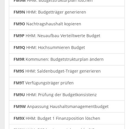
FM9M
HHM: Budgetstrukturplan löschen
FM9N
HHM: Budgetträger generieren
FM9O
Nachtragshaushalt kopieren
FM9P
HHM: Neuaufbau Verteiltwerte Budget
FM9Q
HHM: Hochsummieren Budget
FM9R
Kommunen: Budgetstrukturplan ändern
FM9S
HHM: Saldenbudget-Träger generieren
FM9T
Verfügungsträger prüfen
FM9U
HHM: Prüfung der Budgetkonsistenz
FM9W
Anpassung Haushaltsmanagementbudget
FM9X
HHM: Budget 1 Finanzposition löschen