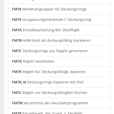
FM78
Merkmalsgruppen für Deckungsringe
FM79
Gruppierungsmerkmale f. Deckungsring
FM7A
Einzelbearbeitung Rel. Deckfhgkt
FM7B
HHM-Kont als deckungsfähig markieren
FM7C
Deckungsringe aus Regeln generieren
FM7G
Regeln bearbeiten
FM7K
Regeln für Deckungsfähigk. kopieren
FM7K_N
Deckungsringe Kopieren mit Fistl
FM7L
Regeln zur Deckungsfähigkeit löschen
FM7M
Verzeichnis der Haushaltsprogramme
FM7P
Einzelbearb. der Zuord. z. Deckfgkt