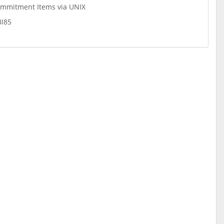
ommitment Items via UNIX
I85