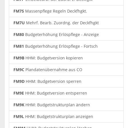
FM7S
Massenpflege Regeln Deckfhgkt.
FM7U
Mehrf. Bearb. Zuordng. der Deckfhgkt
FM80
Budgeterhöhung Erlöspflege - Anzeige
FM81
Budgeterhöhung Erlöspflege - Fortsch
FM9B
HHM: Budgetversion kopieren
FM9C
Plandatenübernahme aus CO
FM9D
HHM: Budgetversion sperren
FM9E
HHM: Budgetversion entsperren
FM9K
HHM: Budgetstrukturplan ändern
FM9L
HHM: Budgetstrukturplan anzeigen