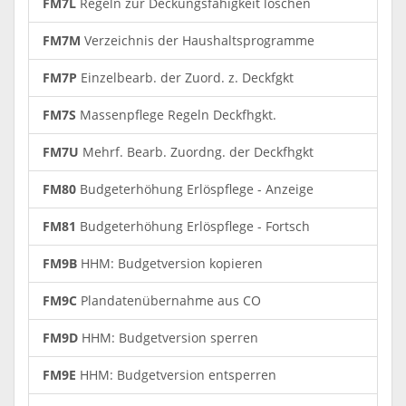
FM7L
Regeln zur Deckungsfähigkeit löschen
FM7M
Verzeichnis der Haushaltsprogramme
FM7P
Einzelbearb. der Zuord. z. Deckfgkt
FM7S
Massenpflege Regeln Deckfhgkt.
FM7U
Mehrf. Bearb. Zuordng. der Deckfhgkt
FM80
Budgeterhöhung Erlöspflege - Anzeige
FM81
Budgeterhöhung Erlöspflege - Fortsch
FM9B
HHM: Budgetversion kopieren
FM9C
Plandatenübernahme aus CO
FM9D
HHM: Budgetversion sperren
FM9E
HHM: Budgetversion entsperren