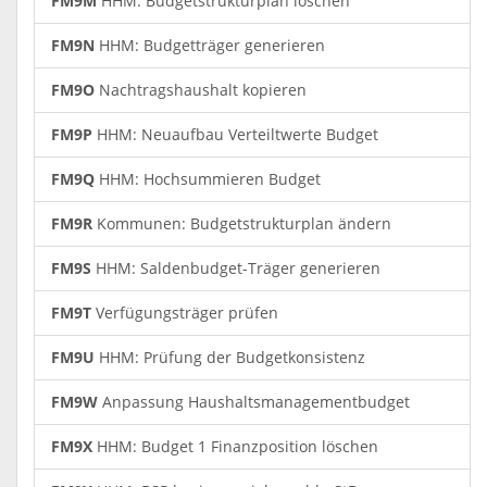
FM9M
HHM: Budgetstrukturplan löschen
FM9N
HHM: Budgetträger generieren
FM9O
Nachtragshaushalt kopieren
FM9P
HHM: Neuaufbau Verteiltwerte Budget
FM9Q
HHM: Hochsummieren Budget
FM9R
Kommunen: Budgetstrukturplan ändern
FM9S
HHM: Saldenbudget-Träger generieren
FM9T
Verfügungsträger prüfen
FM9U
HHM: Prüfung der Budgetkonsistenz
FM9W
Anpassung Haushaltsmanagementbudget
FM9X
HHM: Budget 1 Finanzposition löschen