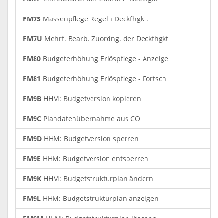
FM7S
Massenpflege Regeln Deckfhgkt.
FM7U
Mehrf. Bearb. Zuordng. der Deckfhgkt
FM80
Budgeterhöhung Erlöspflege - Anzeige
FM81
Budgeterhöhung Erlöspflege - Fortsch
FM9B
HHM: Budgetversion kopieren
FM9C
Plandatenübernahme aus CO
FM9D
HHM: Budgetversion sperren
FM9E
HHM: Budgetversion entsperren
FM9K
HHM: Budgetstrukturplan ändern
FM9L
HHM: Budgetstrukturplan anzeigen