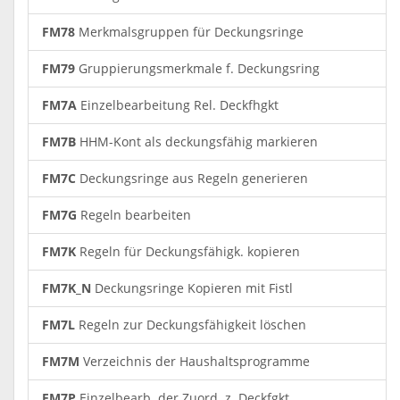
FM78
Merkmalsgruppen für Deckungsringe
FM79
Gruppierungsmerkmale f. Deckungsring
FM7A
Einzelbearbeitung Rel. Deckfhgkt
FM7B
HHM-Kont als deckungsfähig markieren
FM7C
Deckungsringe aus Regeln generieren
FM7G
Regeln bearbeiten
FM7K
Regeln für Deckungsfähigk. kopieren
FM7K_N
Deckungsringe Kopieren mit Fistl
FM7L
Regeln zur Deckungsfähigkeit löschen
FM7M
Verzeichnis der Haushaltsprogramme
FM7P
Einzelbearb. der Zuord. z. Deckfgkt