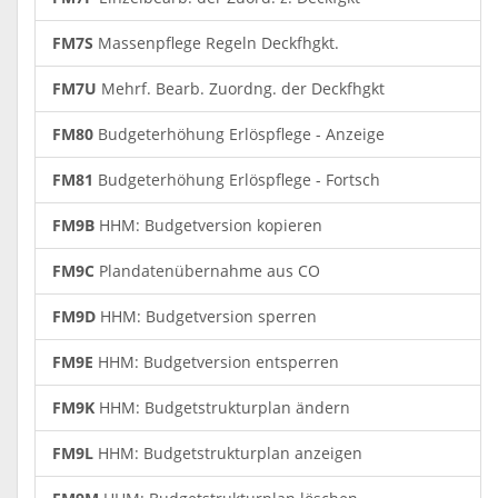
FM7S
Massenpflege Regeln Deckfhgkt.
FM7U
Mehrf. Bearb. Zuordng. der Deckfhgkt
FM80
Budgeterhöhung Erlöspflege - Anzeige
FM81
Budgeterhöhung Erlöspflege - Fortsch
FM9B
HHM: Budgetversion kopieren
FM9C
Plandatenübernahme aus CO
FM9D
HHM: Budgetversion sperren
FM9E
HHM: Budgetversion entsperren
FM9K
HHM: Budgetstrukturplan ändern
FM9L
HHM: Budgetstrukturplan anzeigen