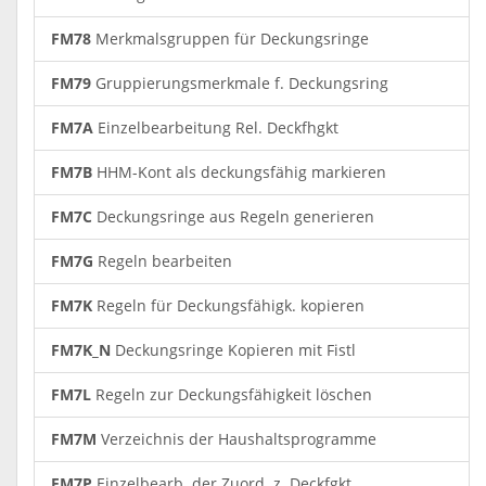
FM78
Merkmalsgruppen für Deckungsringe
FM79
Gruppierungsmerkmale f. Deckungsring
FM7A
Einzelbearbeitung Rel. Deckfhgkt
FM7B
HHM-Kont als deckungsfähig markieren
FM7C
Deckungsringe aus Regeln generieren
FM7G
Regeln bearbeiten
FM7K
Regeln für Deckungsfähigk. kopieren
FM7K_N
Deckungsringe Kopieren mit Fistl
FM7L
Regeln zur Deckungsfähigkeit löschen
FM7M
Verzeichnis der Haushaltsprogramme
FM7P
Einzelbearb. der Zuord. z. Deckfgkt