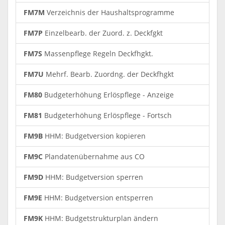
FM7M
Verzeichnis der Haushaltsprogramme
FM7P
Einzelbearb. der Zuord. z. Deckfgkt
FM7S
Massenpflege Regeln Deckfhgkt.
FM7U
Mehrf. Bearb. Zuordng. der Deckfhgkt
FM80
Budgeterhöhung Erlöspflege - Anzeige
FM81
Budgeterhöhung Erlöspflege - Fortsch
FM9B
HHM: Budgetversion kopieren
FM9C
Plandatenübernahme aus CO
FM9D
HHM: Budgetversion sperren
FM9E
HHM: Budgetversion entsperren
FM9K
HHM: Budgetstrukturplan ändern