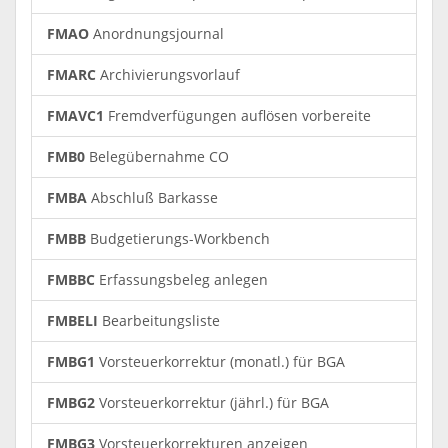
FMAO
Anordnungsjournal
FMARC
Archivierungsvorlauf
FMAVC1
Fremdverfügungen auflösen vorbereite
FMB0
Belegübernahme CO
FMBA
Abschluß Barkasse
FMBB
Budgetierungs-Workbench
FMBBC
Erfassungsbeleg anlegen
FMBELI
Bearbeitungsliste
FMBG1
Vorsteuerkorrektur (monatl.) für BGA
FMBG2
Vorsteuerkorrektur (jährl.) für BGA
FMBG3
Vorsteuerkorrekturen anzeigen