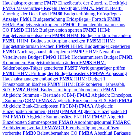
Haushaltsprogramme
FM7P
Einzelbearb. der Zuord. z. Deckfgkt
FM7S
Massenpflege Regeln Deckfhgkt.
FM7U
Mehrf. Bearb.
Zuordng. der Deckfhgkt
FM80
Budgeterhöhung Erlöspflege -
Anzeige
FM81
Budgeterhöhung Erlöspflege - Fortsch
FM9B
HHM: Budgetversion kopieren
FM9C
Plandatenübernahme aus
CO
FM9D
HHM: Budgetversion sperren
FM9E
HHM:
Budgetversion entsperren
FM9K
HHM: Budgetstrukturplan ändern
FM9L
HHM: Budgetstrukturplan anzeigen
FM9M
HHM:
Budgetstrukturplan löschen
FM9N
HHM: Budgetträger generieren
FM9O
Nachtragshaushalt kopieren
FM9P
HHM: Neuaufbau
Verteiltwerte Budget
FM9Q
HHM: Hochsummieren Budget
FM9R
Kommunen: Budgetstrukturplan ändern
FM9S
HHM:
Saldenbudget-Träger generieren
FM9T
Verfügungsträger prüfen
FM9U
HHM: Prüfung der Budgetkonsistenz
FM9W
Anpassung
Haushaltsmanagementbudget
FM9X
HHM: Budget 1
Finanzposition löschen
FM9Y
HHM: BSP kopieren - jahresabh.
StD.
FM9Z
HHM: Budgetstrukturplan übernehmen
FMA1
Abgleich: Summen - Bestände (CBM)
FMA2
Abgleich: Einzelpost.
- Summen (CBM)
FMA3
Abgleich: Einzelposten FI (CBM)
FMA4
Abgleich: Bank-Einzelposten FI(CBM)
FMAA
Abgleich:
Einzelposten-Summen (HHM)
FMAB
Abgleich: Einzelposten FI
FM
FMAD
Abgleich: Summensätze FI-HHM
FMAF
Abgleich
Einzelposten Summenposten
FMAO
Anordnungsjournal
FMARC
Archivierungsvorlauf
FMAVC1
Fremdverfügungen auflösen
vorbereite
FMB0
Belegübernahme CO
FMBA
Abschluß Barkasse