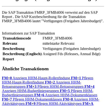
Die SAP Transaktion FMRP_3FMB4006 verweist auf den SAP
Report . Die SAP Kurzbeschreibung für die Transaktion
FMRP_3FMB4006 lautet "Verfügungen (Freigaben Jahresbudget)".
Informationen zur SAP Transaktion
Transaktionscode
FMRP_3FMB4006
Relevanz
mittelstarke Relevanz
Beschreibung
Verfügungen (Freigaben Jahresbudget)
Beschreibung (Englisch)
Assigned Fds (Releases, Annual Bdgt)
Report
Ähnliche Transaktionen
FM+0
Anzeigen HHM-Haupt-Rollenfindung
FM+1
Pflegen
HHM-Haupt-Rollenfindung
FM+2
Anzeigen HHM-
Betragsgruppen
FM+3
Pflegen HHM-Betragsgruppen
FM+4
Anzeigen HHM-Budgetliniengruppen
FM+5
Pflegen HHM-
Budgetliniengruppen
FM+6
Anzeigen HHM-Dokumentklassen
FM+7
Pflegen HHM-Dokumentklassen
FM+8
Anzeigen HHM-
Aktivitätstypen
FM+9
Pflegen HHM-Aktivitätstypen
FM+A