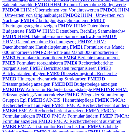
Saldenhierarchie
FMDO
HHM: Komm: Übernahme Budgetwerte
FMDO0
HHM : Übernehmen von Vorjahreswerten
FMDO1
HHM
: Umwerten von Originalbudget
FMDO2
HHM : Umwerten von
Nachtrag
FMDS
Übertragungsregeln kopieren
FMDT
Übertragungsregeln anzeigen
FMDV
HHM: Datenübern.
Budgetreste
FMDW
HHM: Datenübern. RechErg Sammelnachw
FMDX
HHM: Datenübernahme Sammelnachw.Plan
FMDY
HHM: Datenübernahme Rechnungserg.
FMDZ
HHM:
Datenübernahme Haushaltsplanung
FME1
Formulare aus Mandt
000 importieren
FME2
Berichte aus Mandt 000 importieren F
FME3
Formulare transportieren
FME4
Berichte transportieren
FME5
Formulare reorganisieren
FME6
Rechercheberichte
reorganisieren
FME7
Berichtsdaten reorganisieren
FME8
Batchvarianten pflegen
FME9
Übersetzungstool - Recherche
FMEB
Hintergrundverarbeitung Strukturber.
FMEDD
Erfassungsbeleg anzeigen
FMEDDH
Budgetbelege anzeigen
FMEDDW
Aufriss für Budgeterfassungsbelege
FMEDNR
HHM-
Erfassungsbeleg-Nummernkreise
FMEG
Pflege der Summierung
Gruppen Epl
FMEH
SAP-EIS: Hierarchiepflege
FMEK
FMCA:
Recherchebericht anlegen
FMEL
FMCA: Recherchebericht ändern
FMEM
FMCA: Recherchebericht anzeigen
FMEN
FMCA:
Formular anlegen
FMEO
FMCA: Formular ändern
FMEP
FMCA:
Formular anzeigen
FMEQ
FMCA: Recherchebericht ausführen
FMER
FMCA: Testmonitor Recherche-Tool
FMEV
Globale
Variable pflegen
FMF0
Zahlungsabgrenzung
FMF1
Umbuchung