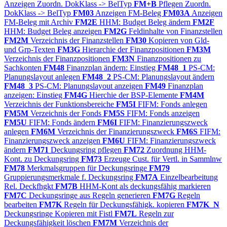
Anzeigen Zuordn. DokKlass -> BelTyp
FM+B
Pflegen Zuordn.
DokKlass -> BelTyp
FM03
Anzeigen FM-Beleg
FM03A
Anzeigen
FM-Beleg mit Archiv
FM2E
HHM: Budget Beleg ändern
FM2F
HHM: Budget Beleg anzeigen
FM2G
Feldinhalte von Finanzstellen
FM2M
Verzeichnis der Finanzstellen
FM30
Kopieren von Gld-
und Grp-Texten
FM3G
Hierarchie der Finanzpositionen
FM3M
Verzeichnis der Finanzpositionen
FM3N
Finanzpositionen zu
Sachkonten
FM48
Finanzplan ändern: Einstieg
FM48_1
PS-CM:
Planungslayout anlegen
FM48_2
PS-CM: Planungslayout ändern
FM48_3
PS-CM: Planungslayout anzeigen
FM49
Finanzplan
anzeigen: Einstieg
FM4G
Hierchie der BSP-Elemente
FM4M
Verzeichnis der Funktionsbereiche
FM5I
FIFM: Fonds anlegen
FM5M
Verzeichnis der Fonds
FM5S
FIFM: Fonds anzeigen
FM5U
FIFM: Fonds ändern
FM6I
FIFM: Finanzierungszweck
anlegen
FM6M
Verzeichnis der Finanzierungszweck
FM6S
FIFM:
Finanzierungszweck anzeigen
FM6U
FIFM: Finanzierungszweck
ändern
FM71
Deckungsring pflegen
FM72
Zuordnung HHM-
Kont. zu Deckungsring
FM73
Erzeuge Cust. für Vertl. in Sammlnw
FM78
Merkmalsgruppen für Deckungsringe
FM79
Gruppierungsmerkmale f. Deckungsring
FM7A
Einzelbearbeitung
Rel. Deckfhgkt
FM7B
HHM-Kont als deckungsfähig markieren
FM7C
Deckungsringe aus Regeln generieren
FM7G
Regeln
bearbeiten
FM7K
Regeln für Deckungsfähigk. kopieren
FM7K_N
Deckungsringe Kopieren mit Fistl
FM7L
Regeln zur
Deckungsfähigkeit löschen
FM7M
Verzeichnis der