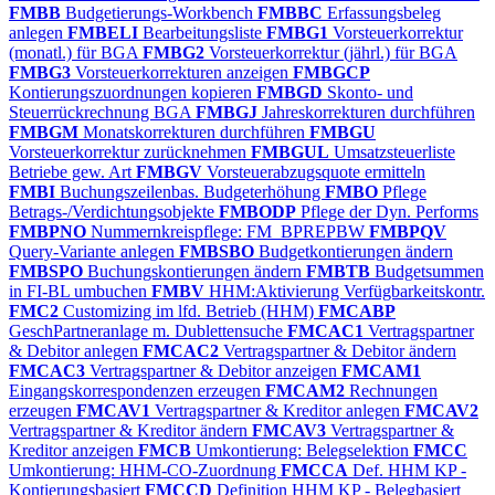
FMBB
Budgetierungs-Workbench
FMBBC
Erfassungsbeleg
anlegen
FMBELI
Bearbeitungsliste
FMBG1
Vorsteuerkorrektur
(monatl.) für BGA
FMBG2
Vorsteuerkorrektur (jährl.) für BGA
FMBG3
Vorsteuerkorrekturen anzeigen
FMBGCP
Kontierungszuordnungen kopieren
FMBGD
Skonto- und
Steuerrückrechnung BGA
FMBGJ
Jahreskorrekturen durchführen
FMBGM
Monatskorrekturen durchführen
FMBGU
Vorsteuerkorrektur zurücknehmen
FMBGUL
Umsatzsteuerliste
Betriebe gew. Art
FMBGV
Vorsteuerabzugsquote ermitteln
FMBI
Buchungszeilenbas. Budgeterhöhung
FMBO
Pflege
Betrags-/Verdichtungsobjekte
FMBODP
Pflege der Dyn. Performs
FMBPNO
Nummernkreispflege: FM_BPREPBW
FMBPQV
Query-Variante anlegen
FMBSBO
Budgetkontierungen ändern
FMBSPO
Buchungskontierungen ändern
FMBTB
Budgetsummen
in FI-BL umbuchen
FMBV
HHM:Aktivierung Verfügbarkeitskontr.
FMC2
Customizing im lfd. Betrieb (HHM)
FMCABP
GeschPartneranlage m. Dublettensuche
FMCAC1
Vertragspartner
& Debitor anlegen
FMCAC2
Vertragspartner & Debitor ändern
FMCAC3
Vertragspartner & Debitor anzeigen
FMCAM1
Eingangskorrespondenzen erzeugen
FMCAM2
Rechnungen
erzeugen
FMCAV1
Vertragspartner & Kreditor anlegen
FMCAV2
Vertragspartner & Kreditor ändern
FMCAV3
Vertragspartner &
Kreditor anzeigen
FMCB
Umkontierung: Belegselektion
FMCC
Umkontierung: HHM-CO-Zuordnung
FMCCA
Def. HHM KP -
Kontierungsbasiert
FMCCD
Definition HHM KP - Belegbasiert