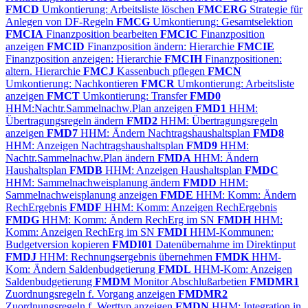
FMCD
Umkontierung: Arbeitsliste löschen
FMCERG
Strategie für
Anlegen von DF-Regeln
FMCG
Umkontierung: Gesamtselektion
FMCIA
Finanzposition bearbeiten
FMCIC
Finanzposition
anzeigen
FMCID
Finanzposition ändern: Hierarchie
FMCIE
Finanzposition anzeigen: Hierarchie
FMCIH
Finanzpositionen:
altern. Hierarchie
FMCJ
Kassenbuch pflegen
FMCN
Umkontierung: Nachkontieren
FMCR
Umkontierung: Arbeitsliste
anzeigen
FMCT
Umkontierung: Transfer
FMD0
HHM:Nachtr.Sammelnachw.Plan anzeigen
FMD1
HHM:
Übertragungsregeln ändern
FMD2
HHM: Übertragungsregeln
anzeigen
FMD7
HHM: Ändern Nachtragshaushaltsplan
FMD8
HHM: Anzeigen Nachtragshaushaltsplan
FMD9
HHM:
Nachtr.Sammelnachw.Plan ändern
FMDA
HHM: Ändern
Haushaltsplan
FMDB
HHM: Anzeigen Haushaltsplan
FMDC
HHM: Sammelnachweisplanung ändern
FMDD
HHM:
Sammelnachweisplanung anzeigen
FMDE
HHM: Komm: Ändern
RechErgebnis
FMDF
HHM: Komm: Anzeigen RechErgebnis
FMDG
HHM: Komm: Ändern RechErg im SN
FMDH
HHM:
Komm: Anzeigen RechErg im SN
FMDI
HHM-Kommunen:
Budgetversion kopieren
FMDI01
Datenübernahme im Direktinput
FMDJ
HHM: Rechnungsergebnis übernehmen
FMDK
HHM-
Kom: Ändern Saldenbudgetierung
FMDL
HHM-Kom: Anzeigen
Saldenbudgetierung
FMDM
Monitor Abschlußarbetien
FMDMR1
Zuordnungsregeln f. Vorgang anzeigen
FMDMR2
Zuordnungsregeln f. Werttyp anzeigen
FMDN
HHM: Integration in