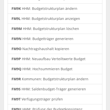
FM9K
HHM: Budgetstrukturplan ändern
FM9L
HHM: Budgetstrukturplan anzeigen
FM9M
HHM: Budgetstrukturplan löschen
FM9N
HHM: Budgetträger generieren
FM9O
Nachtragshaushalt kopieren
FM9P
HHM: Neuaufbau Verteiltwerte Budget
FM9Q
HHM: Hochsummieren Budget
FM9R
Kommunen: Budgetstrukturplan ändern
FM9S
HHM: Saldenbudget-Träger generieren
FM9T
Verfügungsträger prüfen
FM9U
HHM: Prüfung der Budgetkonsistenz