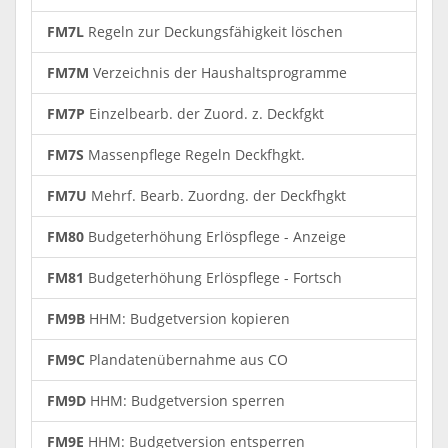
FM7L
Regeln zur Deckungsfähigkeit löschen
FM7M
Verzeichnis der Haushaltsprogramme
FM7P
Einzelbearb. der Zuord. z. Deckfgkt
FM7S
Massenpflege Regeln Deckfhgkt.
FM7U
Mehrf. Bearb. Zuordng. der Deckfhgkt
FM80
Budgeterhöhung Erlöspflege - Anzeige
FM81
Budgeterhöhung Erlöspflege - Fortsch
FM9B
HHM: Budgetversion kopieren
FM9C
Plandatenübernahme aus CO
FM9D
HHM: Budgetversion sperren
FM9E
HHM: Budgetversion entsperren