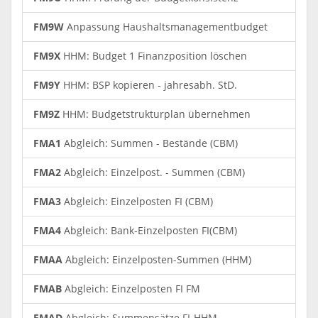
FM9W
Anpassung Haushaltsmanagementbudget
FM9X
HHM: Budget 1 Finanzposition löschen
FM9Y
HHM: BSP kopieren - jahresabh. StD.
FM9Z
HHM: Budgetstrukturplan übernehmen
FMA1
Abgleich: Summen - Bestände (CBM)
FMA2
Abgleich: Einzelpost. - Summen (CBM)
FMA3
Abgleich: Einzelposten FI (CBM)
FMA4
Abgleich: Bank-Einzelposten FI(CBM)
FMAA
Abgleich: Einzelposten-Summen (HHM)
FMAB
Abgleich: Einzelposten FI FM
FMAD
Abgleich: Summensätze FI-HHM