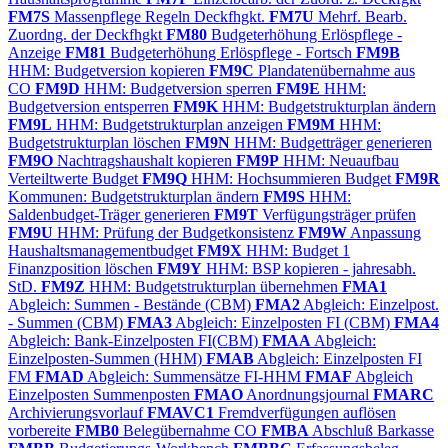
FM7S
Massenpflege Regeln Deckfhgkt.
FM7U
Mehrf. Bearb.
Zuordng. der Deckfhgkt
FM80
Budgeterhöhung Erlöspflege -
Anzeige
FM81
Budgeterhöhung Erlöspflege - Fortsch
FM9B
HHM: Budgetversion kopieren
FM9C
Plandatenübernahme aus
CO
FM9D
HHM: Budgetversion sperren
FM9E
HHM:
Budgetversion entsperren
FM9K
HHM: Budgetstrukturplan ändern
FM9L
HHM: Budgetstrukturplan anzeigen
FM9M
HHM:
Budgetstrukturplan löschen
FM9N
HHM: Budgetträger generieren
FM9O
Nachtragshaushalt kopieren
FM9P
HHM: Neuaufbau
Verteiltwerte Budget
FM9Q
HHM: Hochsummieren Budget
FM9R
Kommunen: Budgetstrukturplan ändern
FM9S
HHM:
Saldenbudget-Träger generieren
FM9T
Verfügungsträger prüfen
FM9U
HHM: Prüfung der Budgetkonsistenz
FM9W
Anpassung
Haushaltsmanagementbudget
FM9X
HHM: Budget 1
Finanzposition löschen
FM9Y
HHM: BSP kopieren - jahresabh.
StD.
FM9Z
HHM: Budgetstrukturplan übernehmen
FMA1
Abgleich: Summen - Bestände (CBM)
FMA2
Abgleich: Einzelpost.
- Summen (CBM)
FMA3
Abgleich: Einzelposten FI (CBM)
FMA4
Abgleich: Bank-Einzelposten FI(CBM)
FMAA
Abgleich:
Einzelposten-Summen (HHM)
FMAB
Abgleich: Einzelposten FI
FM
FMAD
Abgleich: Summensätze FI-HHM
FMAF
Abgleich
Einzelposten Summenposten
FMAO
Anordnungsjournal
FMARC
Archivierungsvorlauf
FMAVC1
Fremdverfügungen auflösen
vorbereite
FMB0
Belegübernahme CO
FMBA
Abschluß Barkasse