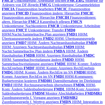
FMCD
Umkontierung: Arbeitsliste löschen
FMCERG
Strategie für
Anlegen von DF-Regeln
FMCG
Umkontierung: Gesamtselektion
FMCIA
Finanzposition bearbeiten
FMCIC
Finanzposition
anzeigen
FMCID
Finanzposition ändern: Hierarchie
FMCIE
Finanzposition anzeigen: Hierarchie
FMCIH
Finanzpositionen:
altern. Hierarchie
FMCJ
Kassenbuch pflegen
FMCN
Umkontierung: Nachkontieren
FMCR
Umkontierung: Arbeitsliste
anzeigen
FMCT
Umkontierung: Transfer
FMD0
HHM:Nachtr.Sammelnachw.Plan anzeigen
FMD1
HHM:
Übertragungsregeln ändern
FMD2
HHM: Übertragungsregeln
anzeigen
FMD7
HHM: Ändern Nachtragshaushaltsplan
FMD8
HHM: Anzeigen Nachtragshaushaltsplan
FMD9
HHM:
Nachtr.Sammelnachw.Plan ändern
FMDA
HHM: Ändern
Haushaltsplan
FMDB
HHM: Anzeigen Haushaltsplan
FMDC
HHM: Sammelnachweisplanung ändern
FMDD
HHM:
Sammelnachweisplanung anzeigen
FMDE
HHM: Komm: Ändern
RechErgebnis
FMDF
HHM: Komm: Anzeigen RechErgebnis
FMDG
HHM: Komm: Ändern RechErg im SN
FMDH
HHM:
Komm: Anzeigen RechErg im SN
FMDI
HHM-Kommunen:
Budgetversion kopieren
FMDI01
Datenübernahme im Direktinput
FMDJ
HHM: Rechnungsergebnis übernehmen
FMDK
HHM-
Kom: Ändern Saldenbudgetierung
FMDL
HHM-Kom: Anzeigen
Saldenbudgetierung
FMDM
Monitor Abschlußarbetien
FMDMR1
Zuordnungsregeln f. Vorgang anzeigen
FMDMR2
Zuordnungsregeln f. Werttyp anzeigen
FMDN
HHM: Integration in