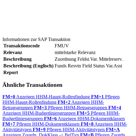
Informationen zur SAP Transaktion
Transaktionscode
FMUV
Relevanz
mittelstarke Relevanz
Beschreibung
Zuordnung Feldst.Var. Mittelreserv.
Beschreibung (Englisch)
Funds Resvtn Field Status Var.Asst
Report
Ähnliche Transaktionen
FM+0
Anzeigen HHM-Haupt-Rollenfindung
FM+1
Pflegen
HHM-Haupt-Rollenfindung
FM+2
Anzeigen HHM-
Betragsgruppen
FM+3
Pflegen HHM-Betragsgruppen
FM+4
Anzeigen HHM-Budgetliniengruppen
FM+5
Pflegen HHM-
Budgetliniengruppen
FM+6
Anzeigen HHM-Dokumentklassen
FM+7
Pflegen HHM-Dokumentklassen
FM+8
Anzeigen HHM-
Aktivitätstypen
FM+9
Pflegen HHM-Aktivitätstypen
FM+A
Anzeigen Zuordn. DokKlass -> BelTyp
FM+B
Pflegen Zuordn.