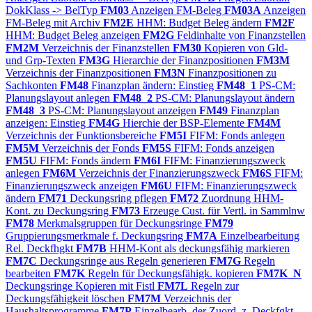
DokKlass -> BelTyp
FM03
Anzeigen FM-Beleg
FM03A
Anzeigen
FM-Beleg mit Archiv
FM2E
HHM: Budget Beleg ändern
FM2F
HHM: Budget Beleg anzeigen
FM2G
Feldinhalte von Finanzstellen
FM2M
Verzeichnis der Finanzstellen
FM30
Kopieren von Gld-
und Grp-Texten
FM3G
Hierarchie der Finanzpositionen
FM3M
Verzeichnis der Finanzpositionen
FM3N
Finanzpositionen zu
Sachkonten
FM48
Finanzplan ändern: Einstieg
FM48_1
PS-CM:
Planungslayout anlegen
FM48_2
PS-CM: Planungslayout ändern
FM48_3
PS-CM: Planungslayout anzeigen
FM49
Finanzplan
anzeigen: Einstieg
FM4G
Hierchie der BSP-Elemente
FM4M
Verzeichnis der Funktionsbereiche
FM5I
FIFM: Fonds anlegen
FM5M
Verzeichnis der Fonds
FM5S
FIFM: Fonds anzeigen
FM5U
FIFM: Fonds ändern
FM6I
FIFM: Finanzierungszweck
anlegen
FM6M
Verzeichnis der Finanzierungszweck
FM6S
FIFM:
Finanzierungszweck anzeigen
FM6U
FIFM: Finanzierungszweck
ändern
FM71
Deckungsring pflegen
FM72
Zuordnung HHM-
Kont. zu Deckungsring
FM73
Erzeuge Cust. für Vertl. in Sammlnw
FM78
Merkmalsgruppen für Deckungsringe
FM79
Gruppierungsmerkmale f. Deckungsring
FM7A
Einzelbearbeitung
Rel. Deckfhgkt
FM7B
HHM-Kont als deckungsfähig markieren
FM7C
Deckungsringe aus Regeln generieren
FM7G
Regeln
bearbeiten
FM7K
Regeln für Deckungsfähigk. kopieren
FM7K_N
Deckungsringe Kopieren mit Fistl
FM7L
Regeln zur
Deckungsfähigkeit löschen
FM7M
Verzeichnis der
Haushaltsprogramme
FM7P
Einzelbearb. der Zuord. z. Deckfgkt