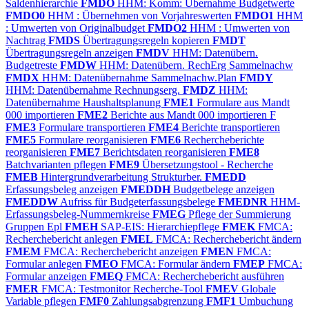
Saldenhierarchie
FMDO
HHM: Komm: Übernahme Budgetwerte
FMDO0
HHM : Übernehmen von Vorjahreswerten
FMDO1
HHM
: Umwerten von Originalbudget
FMDO2
HHM : Umwerten von
Nachtrag
FMDS
Übertragungsregeln kopieren
FMDT
Übertragungsregeln anzeigen
FMDV
HHM: Datenübern.
Budgetreste
FMDW
HHM: Datenübern. RechErg Sammelnachw
FMDX
HHM: Datenübernahme Sammelnachw.Plan
FMDY
HHM: Datenübernahme Rechnungserg.
FMDZ
HHM:
Datenübernahme Haushaltsplanung
FME1
Formulare aus Mandt
000 importieren
FME2
Berichte aus Mandt 000 importieren F
FME3
Formulare transportieren
FME4
Berichte transportieren
FME5
Formulare reorganisieren
FME6
Rechercheberichte
reorganisieren
FME7
Berichtsdaten reorganisieren
FME8
Batchvarianten pflegen
FME9
Übersetzungstool - Recherche
FMEB
Hintergrundverarbeitung Strukturber.
FMEDD
Erfassungsbeleg anzeigen
FMEDDH
Budgetbelege anzeigen
FMEDDW
Aufriss für Budgeterfassungsbelege
FMEDNR
HHM-
Erfassungsbeleg-Nummernkreise
FMEG
Pflege der Summierung
Gruppen Epl
FMEH
SAP-EIS: Hierarchiepflege
FMEK
FMCA:
Recherchebericht anlegen
FMEL
FMCA: Recherchebericht ändern
FMEM
FMCA: Recherchebericht anzeigen
FMEN
FMCA:
Formular anlegen
FMEO
FMCA: Formular ändern
FMEP
FMCA:
Formular anzeigen
FMEQ
FMCA: Recherchebericht ausführen
FMER
FMCA: Testmonitor Recherche-Tool
FMEV
Globale
Variable pflegen
FMF0
Zahlungsabgrenzung
FMF1
Umbuchung