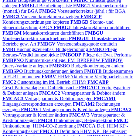
FMBB
Budgetierungs-Workbench
FMBBC
Erfassungsbeleg
anlegen
FMBELI
Bearbeitungsliste
FMBG1
Vorsteuerkorrektur
(monatl.) für BGA
FMBG2
Vorsteuerkorrektur (jährl.) für BGA
FMBG3
Vorsteuerkorrekturen anzeigen
FMBGCP
Kontierungszuordnungen kopieren
FMBGD
Skonto- und
Steuerrückrechnung BGA
FMBGJ
Jahreskorrekturen durchführen
FMBGM
Monatskorrekturen durchführen
FMBGU
Vorsteuerkorrektur zurücknehmen
FMBGUL
Umsatzsteuerliste
Betriebe gew. Art
FMBGV
Vorsteuerabzugsquote ermitteln
FMBI
Buchungszeilenbas. Budgeterhöhung
FMBO
Pflege
Betrags-/Verdichtungsobjekte
FMBODP
Pflege der Dyn. Performs
FMBPNO
Nummernkreispflege: FM_BPREPBW
FMBPQV
Query-Variante anlegen
FMBSBO
Budgetkontierungen ändern
FMBSPO
Buchungskontierungen ändern
FMBTB
Budgetsummen
in FI-BL umbuchen
FMBV
HHM:Aktivierung Verfügbarkeitskontr.
FMC2
Customizing im lfd. Betrieb (HHM)
FMCABP
GeschPartneranlage m. Dublettensuche
FMCAC1
Vertragspartner
& Debitor anlegen
FMCAC2
Vertragspartner & Debitor ändern
FMCAC3
Vertragspartner & Debitor anzeigen
FMCAM1
Eingangskorrespondenzen erzeugen
FMCAM2
Rechnungen
erzeugen
FMCAV1
Vertragspartner & Kreditor anlegen
FMCAV2
Vertragspartner & Kreditor ändern
FMCAV3
Vertragspartner &
Kreditor anzeigen
FMCB
Umkontierung: Belegselektion
FMCC
Umkontierung: HHM-CO-Zuordnung
FMCCA
Def. HHM KP -
Kontierungsbasiert
FMCCD
Definition HHM KP - Belegbasiert